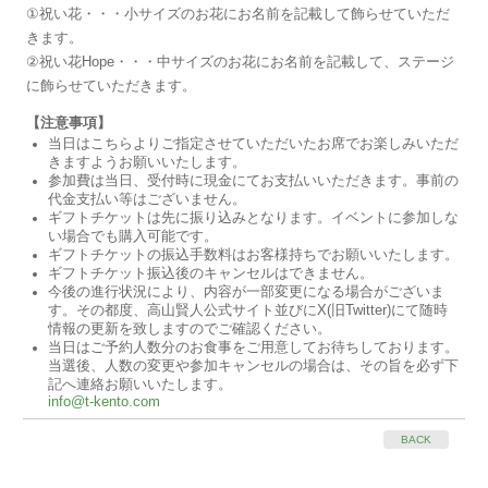
①祝い花・・・小サイズのお花にお名前を記載して飾らせていただ
きます。
②祝い花Hope・・・中サイズのお花にお名前を記載して、ステージ
に飾らせていただきます。
【注意事項】
当日はこちらよりご指定させていただいたお席でお楽しみいただ
きますようお願いいたします。
参加費は当日、受付時に現金にてお支払いいただきます。事前の
代金支払い等はございません。
ギフトチケットは先に振り込みとなります。イベントに参加しな
い場合でも購入可能です。
ギフトチケットの振込手数料はお客様持ちでお願いいたします。
ギフトチケット振込後のキャンセルはできません。
今後の進行状況により、内容が一部変更になる場合がございま
す。その都度、高山賢人公式サイト並びにX(旧Twitter)にて随時
情報の更新を致しますのでご確認ください。
当日はご予約人数分のお食事をご用意してお待ちしております。
当選後、人数の変更や参加キャンセルの場合は、その旨を必ず下
記へ連絡お願いいたします。
info@t-kento.com
BACK