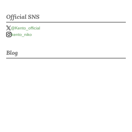
Official SNS
@Kento_official
kento_niko
Blog