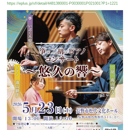
https://eplus.jp/sf/detail/4481380001-P0030001P021001?P1=1221