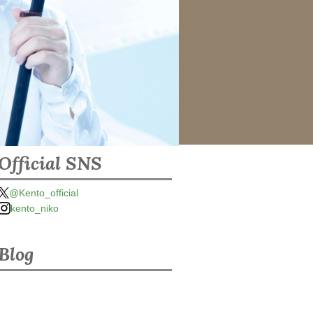
Official SNS
@Kento_official
kento_niko
Blog