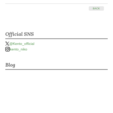
BACK
Official SNS
@Kento_official
kento_niko
Blog