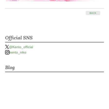
BACK
Official SNS
@Kento_official
kento_niko
Blog