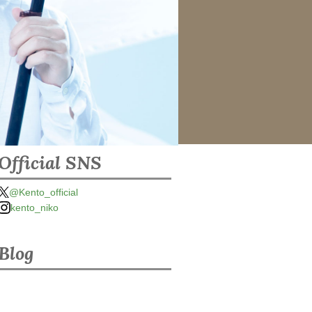
Official SNS
@Kento_official
kento_niko
Blog