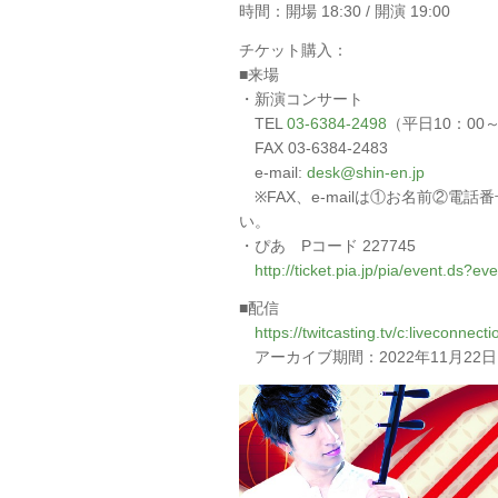
時間：開場 18:30 / 開演 19:00
チケット購入：
■来場
・新演コンサート
TEL
03-6384-2498
（平日10：00～
FAX 03-6384-2483
e-mail:
desk@shin-en.jp
※FAX、e-mailは①お名前②電
い。
・ぴあ Pコード 227745
http://ticket.pia.jp/pia/event.ds?
■配信
https://twitcasting.tv/c:liveconnec
アーカイブ期間：2022年11月22日（火