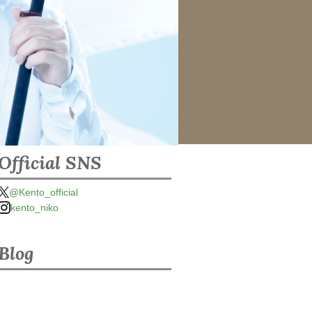
Official SNS
@Kento_official
kento_niko
Blog