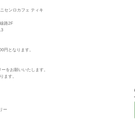
I アラニセンロカフェ ティキ
線路2F
13
00円となります。
リーをお願いいたします。
なります。
トリー