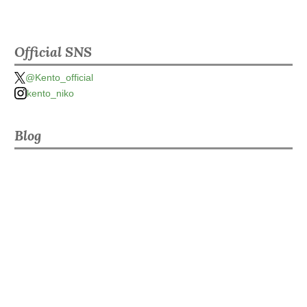
Official SNS
@Kento_official
kento_niko
Blog