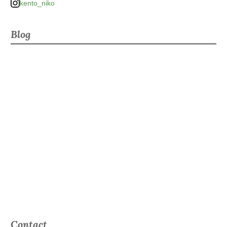
kento_niko
Blog
Contact