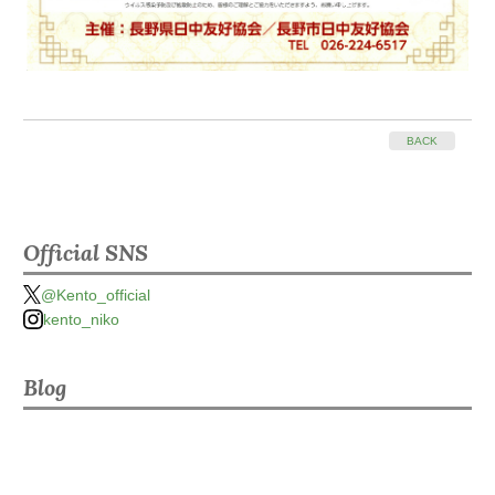
BACK
Official SNS
@Kento_official
kento_niko
Blog