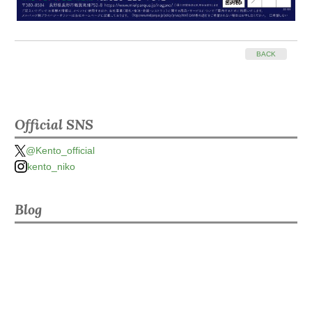
BACK
Official SNS
@Kento_official
kento_niko
Blog