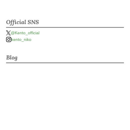
Official SNS
@Kento_official
kento_niko
Blog