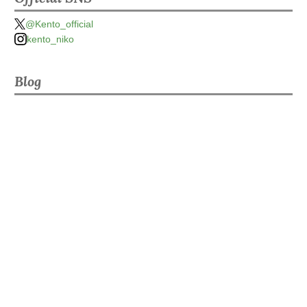
@Kento_official
kento_niko
Blog